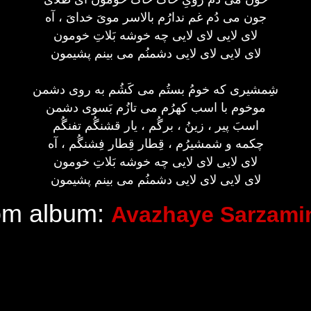
جون می دُم غم ندارُم بالاسر مویَ خدایَ ، آه
لای لایی لای لایی چه خوشه بَلاتِ خومون
لای لایی لای لایی دشمنُم می بینم پشیمون
شِمشیری که خومُ بستُم می کَشُم به روی دشمن
موخوم با اسب کهرُم می تازُم بَسوی دشمن
اسبَ پیر ، زینُ ، برگُم ، یار قشنگُم تفنگُم
چکمه و شمشیرُم ، قِطار قِطار فِشنگُم ، آه
لای لایی لای لایی چه خوشه بَلاتِ خومون
لای لایی لای لایی دشمنُم می بینم پشیمون
rom album:
Avazhaye Sarzami