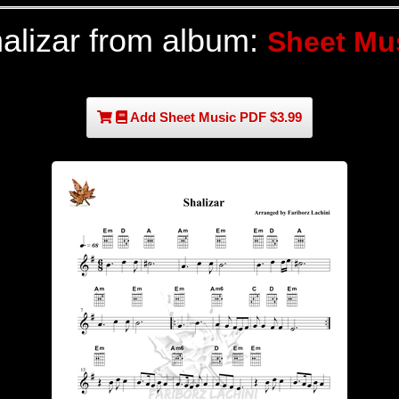
alizar from album:
Sheet Mu
Add Sheet Music PDF $3.99