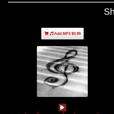
Sh
Add MP3 $0.99