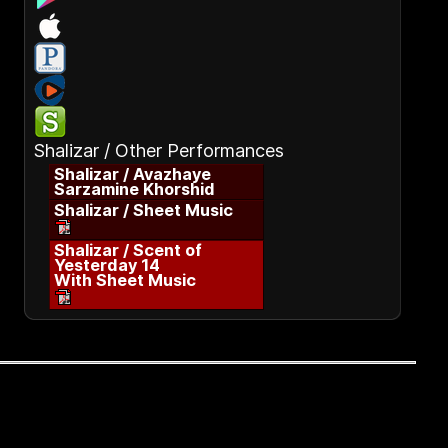
Shalizar / Other Performances
Shalizar / Avazhaye
Sarzamine Khorshid
Shalizar / Sheet Music
Shalizar / Scent of
Yesterday 14
With Sheet Music