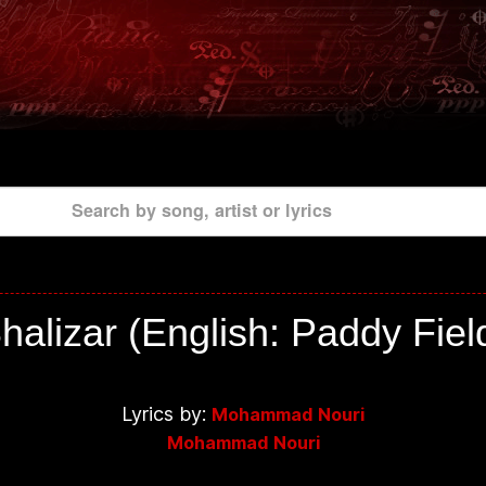
Search by song, artist or lyrics
halizar (English: Paddy Fiel
Lyrics by:
Mohammad Nouri
Mohammad Nouri