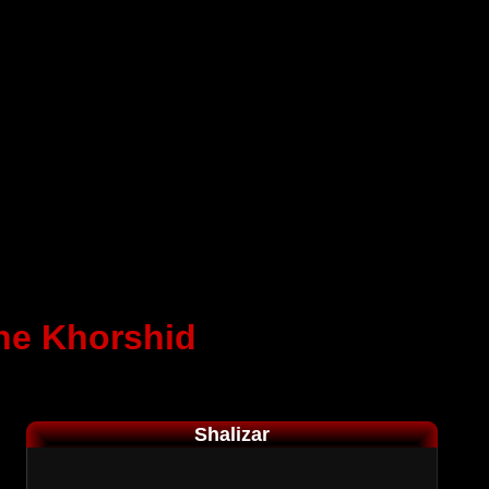
ne Khorshid
Shalizar