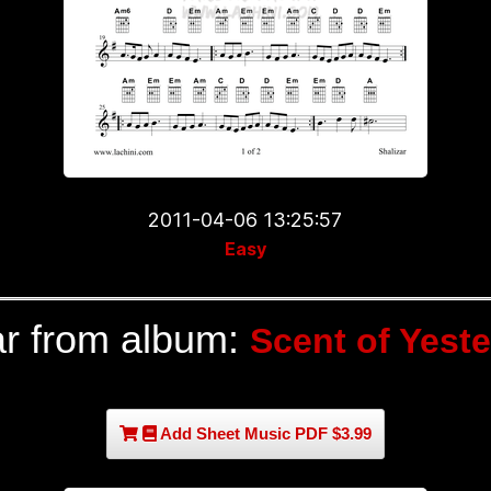
2011-04-06 13:25:57
Easy
ar from album:
Scent of Yest
Add Sheet Music PDF $3.99