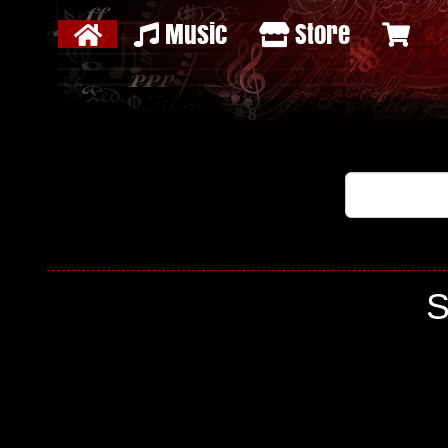
Music
Store
S