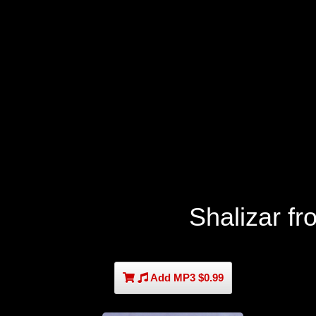
Shalizar f
Add MP3 $0.99