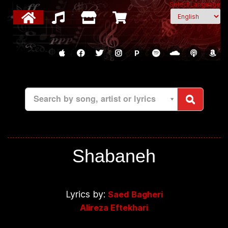
Select Language
P
Search by song, artist or lyrics
Shabaneh
Lyrics by:
Saed Bagheri
Alireza Eftekhari