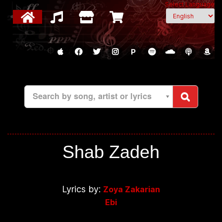
Select Language
P
Search by song, artist or lyrics
Shab Zadeh
Lyrics by:
Zoya Zakarian
Ebi