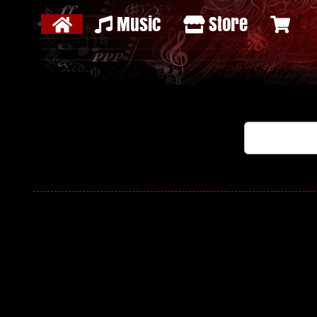
Music
Store