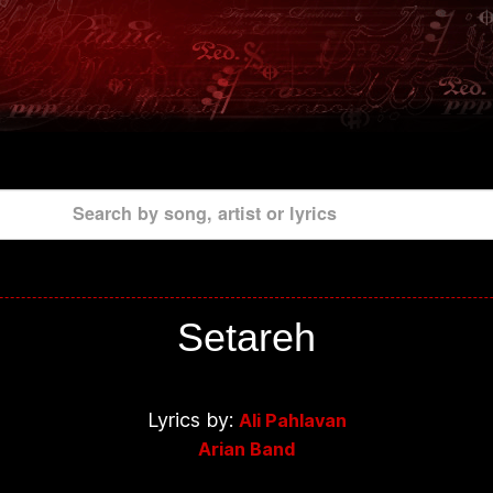
Search by song, artist or lyrics
Setareh
Lyrics by:
Ali Pahlavan
Arian Band