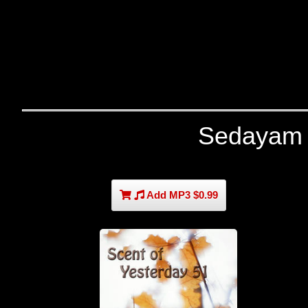
Sedayam 
Add MP3 $0.99