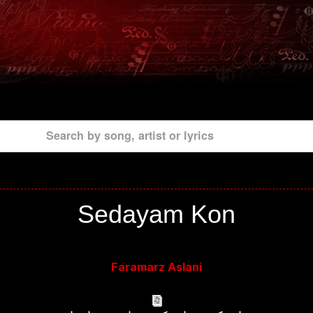
Search by song, artist or lyrics
Sedayam Kon
Faramarz Aslani