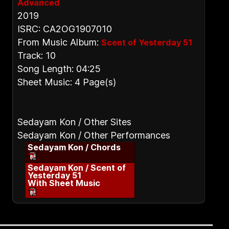
Advanced
2019
ISRC: CA2OG1907010
From Music Album:
Scent of Yesterday 51
Track: 10
Song Length: 04:25
Sheet Music: 4 Page(s)
Sedayam Kon / Other Sites
Sedayam Kon / Other Performances
Sedayam Kon / Chords
Sedayam Kon / Scent of
Yesterday 51
With Sheet Music