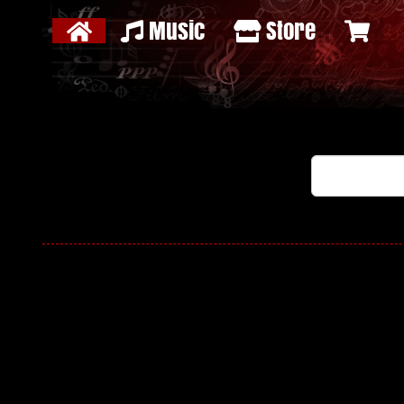
Music
Store