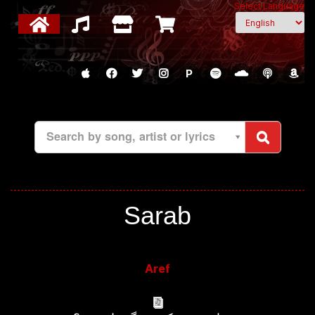
Select Language
P
Search by song, artist or lyrics
Sarab
Aref