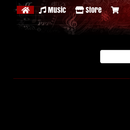
Music
Store