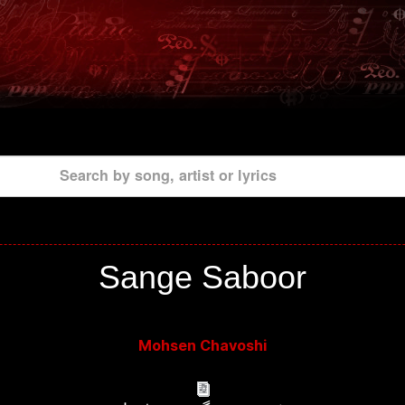
Search by song, artist or lyrics
Sange Saboor
Mohsen Chavoshi