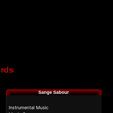
rds
Sange Sabour
Instrumental Music