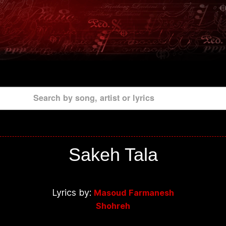
Search by song, artist or lyrics
Sakeh Tala
Lyrics by:
Masoud Farmanesh
Shohreh