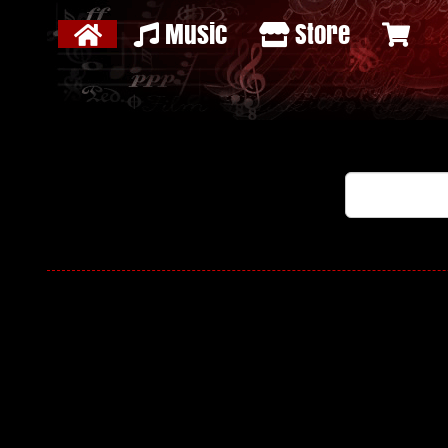
Music
Store