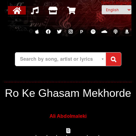
Select Language
P
Search by song, artist or lyrics
Ro Ke Ghasam Mekhorde
Ali Abdolmaleki