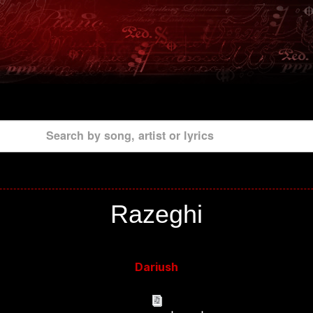
Search by song, artist or lyrics
Razeghi
Dariush