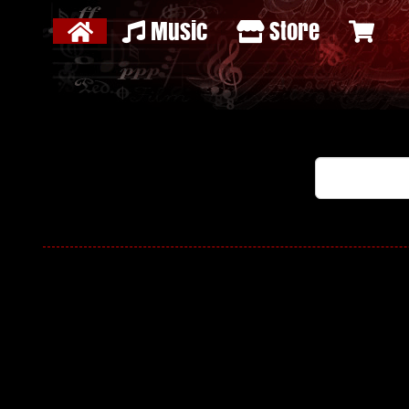
Music
Store