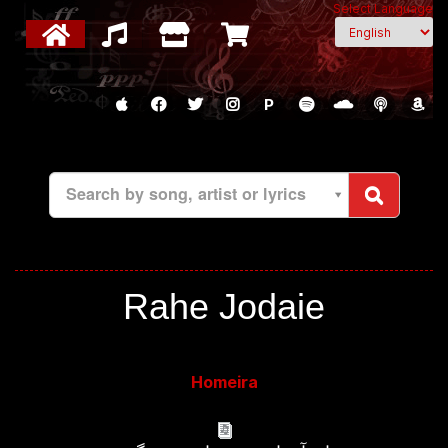
Select Language
P
Search by song, artist or lyrics
Rahe Jodaie
Homeira