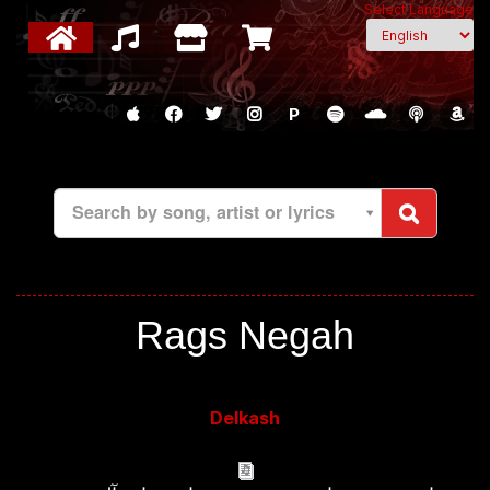
Select Language
P
Search by song, artist or lyrics
Rags Negah
Delkash