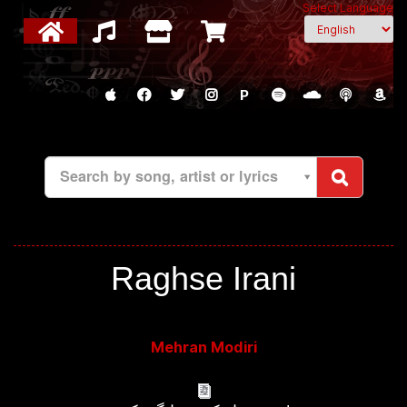
Select Language
P
Search by song, artist or lyrics
Raghse Irani
Mehran Modiri