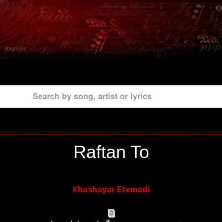
Search by song, artist or lyrics
Raftan To
Khashayar Etemadi