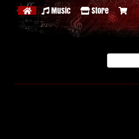
Music
Store