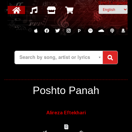
Select Language
P
Search by song, artist or lyrics
Poshto Panah
Alireza Eftekhari