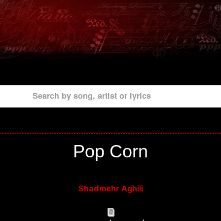
Search by song, artist or lyrics
Pop Corn
Shadmehr Aghili