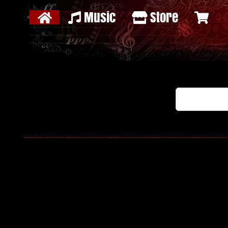
Music
Store