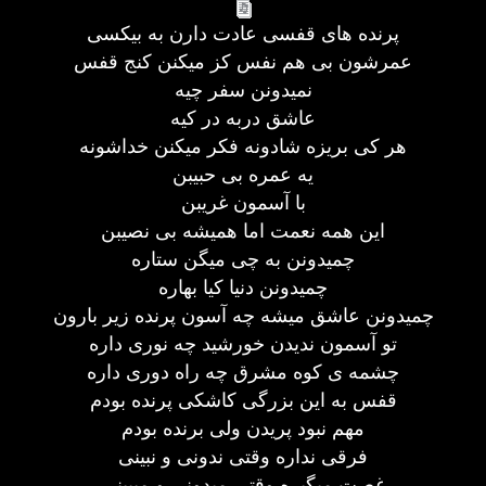
پرنده های قفسی عادت دارن به بیکسی
عمرشون بی هم نفس کز میکنن کنج قفس
نمیدونن سفر چیه
عاشق دربه در کیه
هر کی بریزه شادونه فکر میکنن خداشونه
یه عمره بی حبیبن
با آسمون غریبن
این همه نعمت اما همیشه بی نصیبن
چمیدونن به چی میگن ستاره
چمیدونن دنیا کیا بهاره
چمیدونن عاشق میشه چه آسون پرنده زیر بارون
تو آسمون ندیدن خورشید چه نوری داره
چشمه ی کوه مشرق چه راه دوری داره
قفس به این بزرگی کاشکی پرنده بودم
مهم نبود پریدن ولی برنده بودم
فرقی نداره وقتی ندونی و نبینی
غصت میگیره وقتی میدونی و میبینی