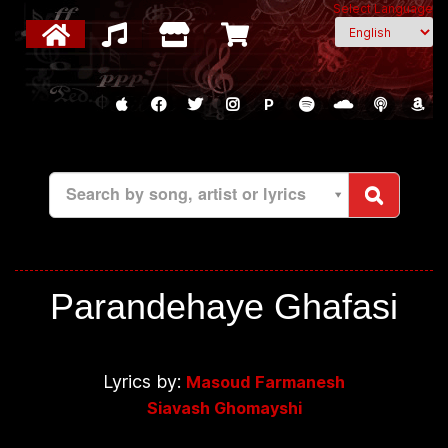
Select Language
P
Search by song, artist or lyrics
Parandehaye Ghafasi
Lyrics by:
Masoud Farmanesh
Siavash Ghomayshi