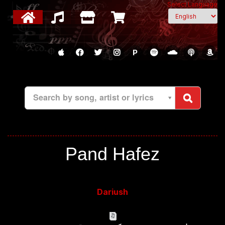
Select Language
P
Search by song, artist or lyrics
Pand Hafez
Dariush