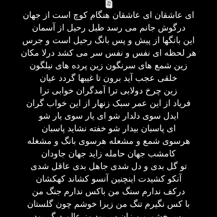
ای عاشقان ای عاشقان هنگام کوچ است از جهان
درگوش جانم می رسد طبل رحیل از آسمان
این بانگها از پیش و پس بانگ رحیل است و جرس
هر لحظه ای نفس و نفس سر می کشد درلا مکان
زین شمع های سرنگون زین پرده های نیلگون
خلقی عجب آید برون تا غیبها گردد عیان
زین چرخ دولابی ترا آمدگران خوابی ترا
فریاد از این عمر سبک زنهار از این خواب گران
ایدل سوی دلدار شو ای یار سوی یار شو
ای پاسبان بیدار شو خفته نشاید پاسبان
هرسوی شمع و مشعله هرسوی بانگ و مشغله
کامشب جهان حامله زاید جهان جاودان
تو گل بدی و دل شدی جاهل بدی عاقل شدی
آنکو کشیدت اینچنین آنسو کشاند کهکشان
درکف ندارم سنگ من باکس ندارم جنگ من
با کس نگیرم تنگ من زیرا خوشم چون گلستان
پس خشم من زان سربود وز عالم دیگر بود