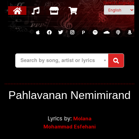
Select Language
P
Search by song, artist or lyrics
Pahlavanan Nemimirand
Lyrics by:
Molana
Mohammad Esfehani