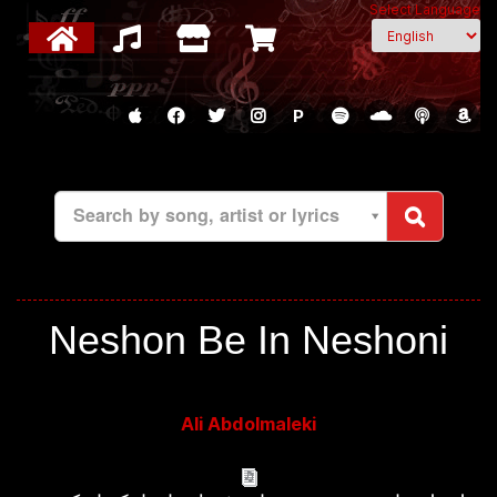
Select Language
P
Search by song, artist or lyrics
Neshon Be In Neshoni
Ali Abdolmaleki