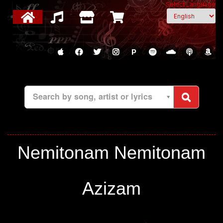
Select Language
P
Search by song, artist or lyrics
Nemitonam Nemitonam
Azizam