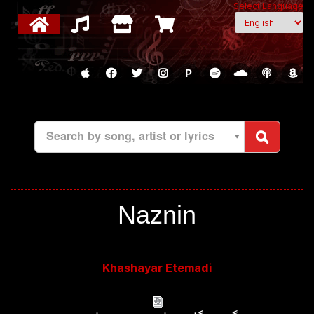
Select Language
P
Search by song, artist or lyrics
Naznin
Khashayar Etemadi