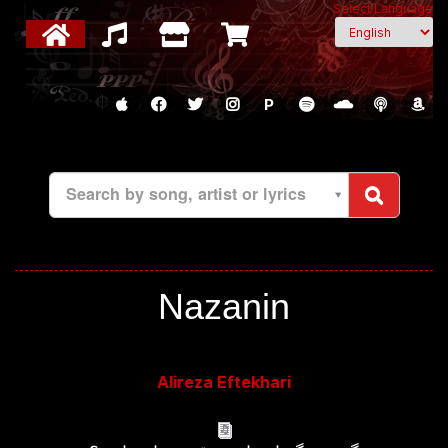
Select Language
P
Search by song, artist or lyrics
Nazanin
Alireza Eftekhari