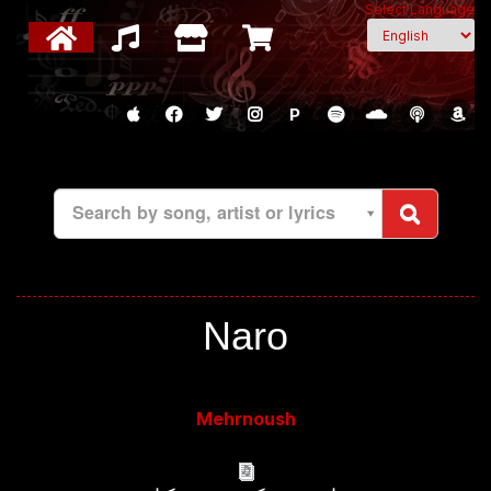
Select Language
P
Search by song, artist or lyrics
Naro
Mehrnoush