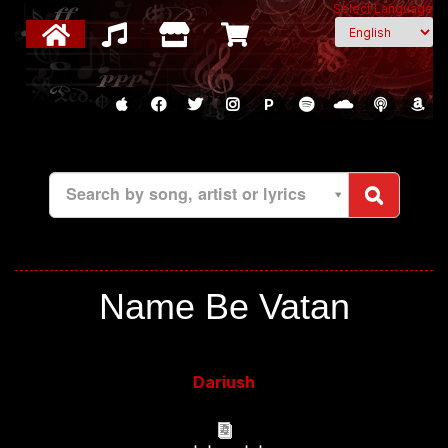
Select Language
P
Search by song, artist or lyrics
Name Be Vatan
Dariush