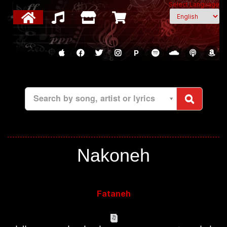
Select Language
P
Search by song, artist or lyrics
Nakoneh
Fataneh