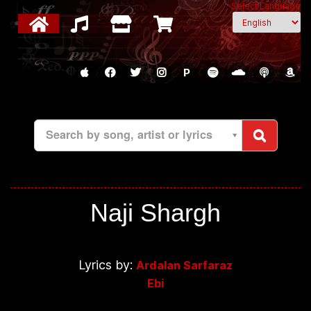
Select Language
P
Search by song, artist or lyrics
Naji Shargh
Lyrics by:
Ardalan Sarfaraz
Ebi