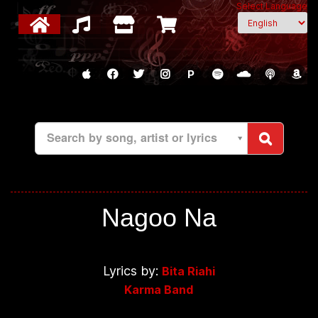
Select Language
P
Search by song, artist or lyrics
Nagoo Na
Lyrics by:
Bita Riahi
Karma Band