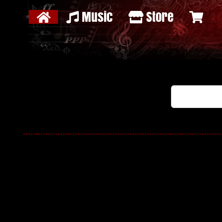
Music
Store