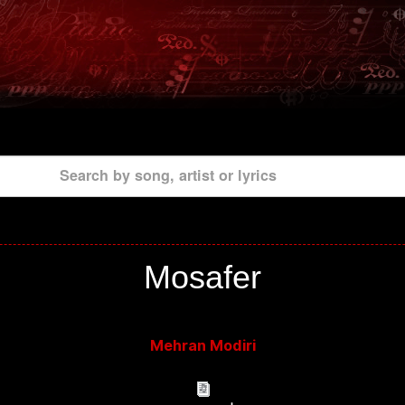
Search by song, artist or lyrics
Mosafer
Mehran Modiri