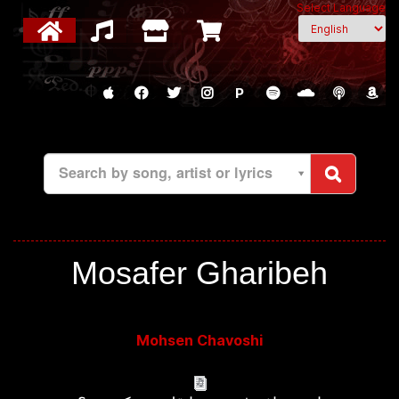
Select Language
P
Search by song, artist or lyrics
Mosafer Gharibeh
Mohsen Chavoshi