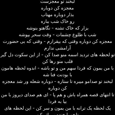
لبخند تو معجزست
معجزه کن دوباره
بذار دوباره مهتاب
رو خاک شب بباره
بزار که خاک تشنه - نگاهتو بنوشه
شب با طلوع چشمات - وقت سحر بپوشه
معجزه کن دوباره وقتی که بیقرارم - وقتی که بی حضورت
آرامشی ندارم
تو لحظه های تردید اسمه منو صدا کن - از این سکوت دل گیر
قلب منو رها کن
با من بمون که فردا سهم من و تو باشه - اندوه لحظه هامون
با بودنت فنا شه
لبخند تو صدامو میبره تا ستاره - دوباره شعله ور شد معجزه
کن دوباره
تا انتهای قصه همراه باش و هم پا - ای هم صدای دیروز با من
بیا به فردا
یک لحظه یک ترانه با من بمون و سر کن - این لحظه های
تلخو با خنده بی اثر کن