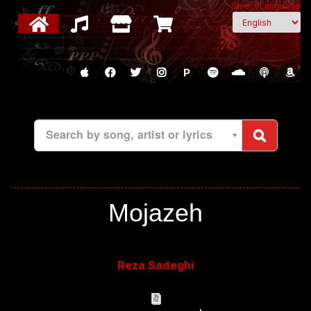
Select Language
P
Search by song, artist or lyrics
Mojazeh
Reza Sadeghi