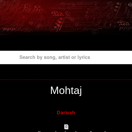
Search by song, artist or lyrics
Mohtaj
Dariush