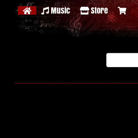
Music
Store