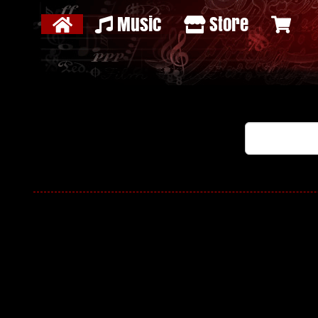
Music
Store