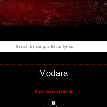
Search by song, artist or lyrics
Modara
Khashayar Etemadi