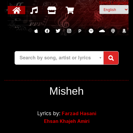
Select Language
P
Search by song, artist or lyrics
Misheh
Lyrics by:
Farzad Hasani
Ehsan Khajeh Amiri