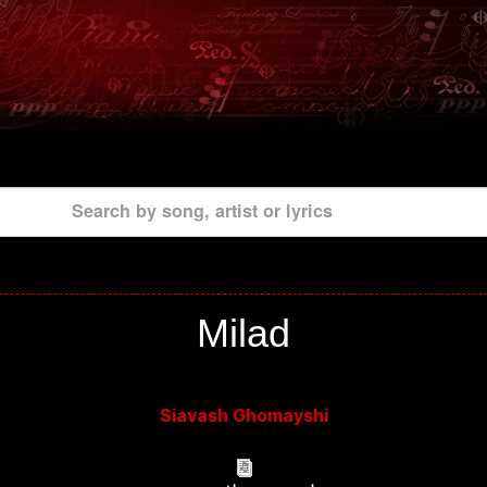
Search by song, artist or lyrics
Milad
Siavash Ghomayshi