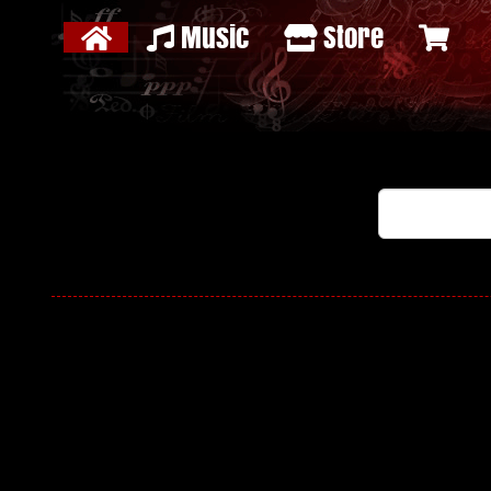
Music
Store