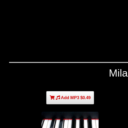
Mil
Add MP3 $0.49