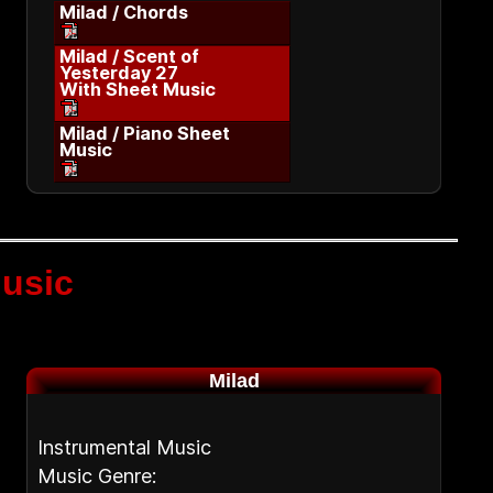
Milad / Chords
Milad / Scent of
Yesterday 27
With Sheet Music
Milad / Piano Sheet
Music
usic
Milad
Instrumental Music
Music Genre: