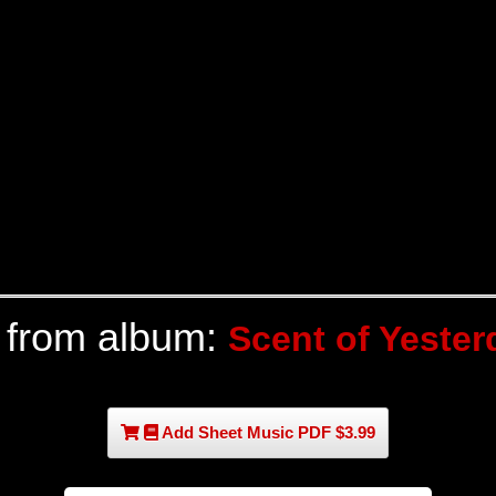
 from album:
Scent of Yester
Add Sheet Music PDF $3.99