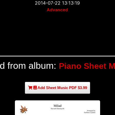
2014-07-22 13:13:19
Advanced
ad from album:
Piano Sheet M
Add Sheet Music PDF $3.99