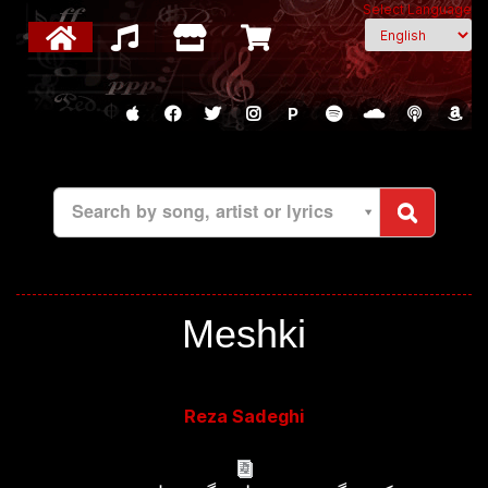
Select Language
P
Search by song, artist or lyrics
Meshki
Reza Sadeghi