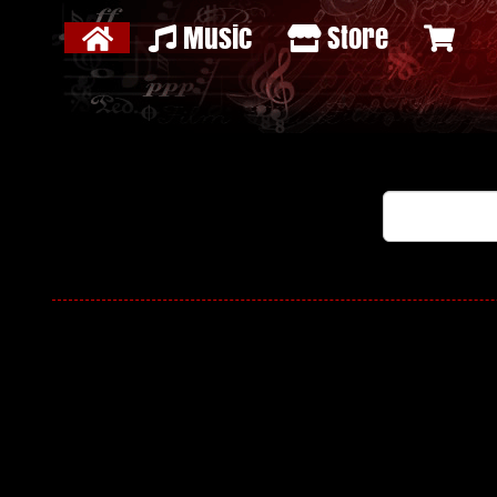
Music
Store