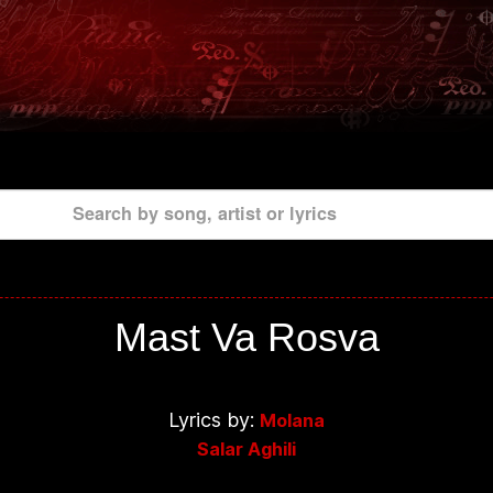
Search by song, artist or lyrics
Mast Va Rosva
Lyrics by:
Molana
Salar Aghili