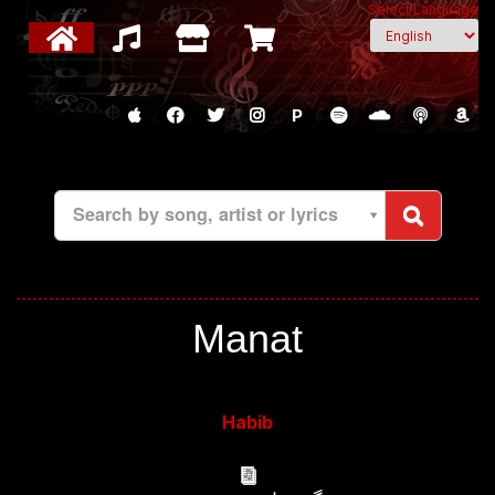
Select Language
P
Search by song, artist or lyrics
Manat
Habib