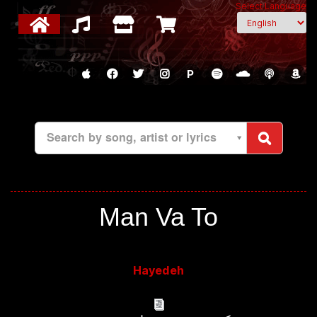
Select Language
P
Search by song, artist or lyrics
Man Va To
Hayedeh