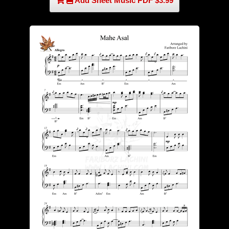
Add Sheet Music PDF $3.99