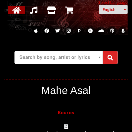
Select Language
P
Search by song, artist or lyrics
Mahe Asal
Kouros