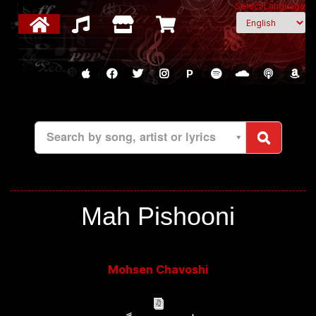
Select Language
P
Search by song, artist or lyrics
Mah Pishooni
Mohsen Chavoshi