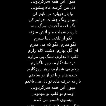
میون این همه سرگردونی
دل من گرفته ماه پیشونی
بیا باز دوباره بی تابم کن
منو تو رنگ چشات خوابم کن
نگو قصه آخرش مرگ منه
داره چشمات منو آتش میزنه
نگو از تلخی دنیا سیرم
نگو میرم، نگو که می میرم
ای گل بهارم، دشت لاله زارم
قلب داغدارم، سنگ بی مزارم
درد ماندگارم، روز ناگوارم
زخم بی شمارم، زهر روزگارم
خنده هام و با تو از نو ساختم
باز به حرف های تو دل می باختم
میون این همه سرگردونی
اومدم تو قلب تو مهمونی
بیستون قلبمو می کندم
شکل خنده هات شدم می خندم