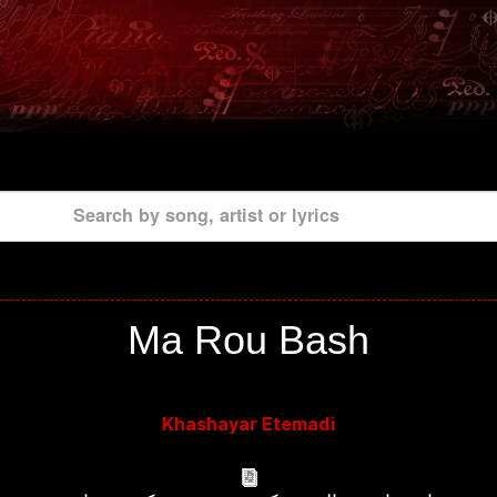
Search by song, artist or lyrics
Ma Rou Bash
Khashayar Etemadi