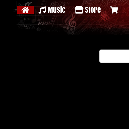
Music
Store