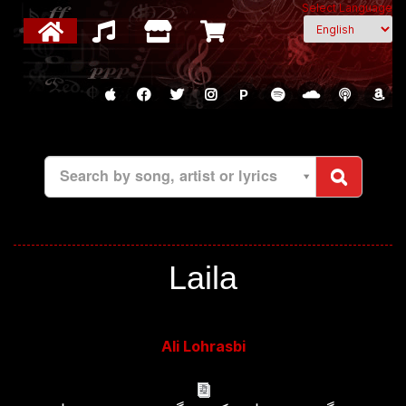
Select Language
P
Search by song, artist or lyrics
Laila
Ali Lohrasbi