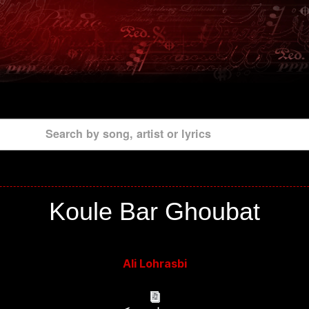
Search by song, artist or lyrics
Koule Bar Ghoubat
Ali Lohrasbi