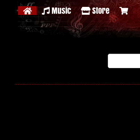
Music
Store