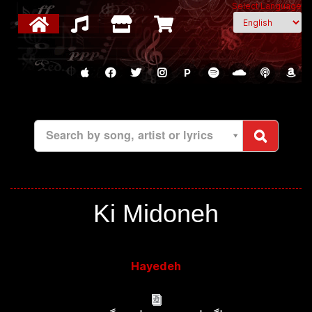
Select Language
P
Search by song, artist or lyrics
Ki Midoneh
Hayedeh