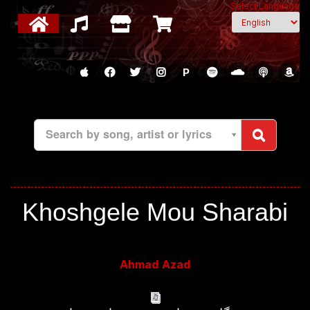
Select Language
P
Search by song, artist or lyrics
Khoshgele Mou Sharabi
Ahmad Azad