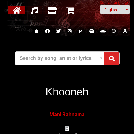
Select Language
P
Search by song, artist or lyrics
Khooneh
Mani Rahnama