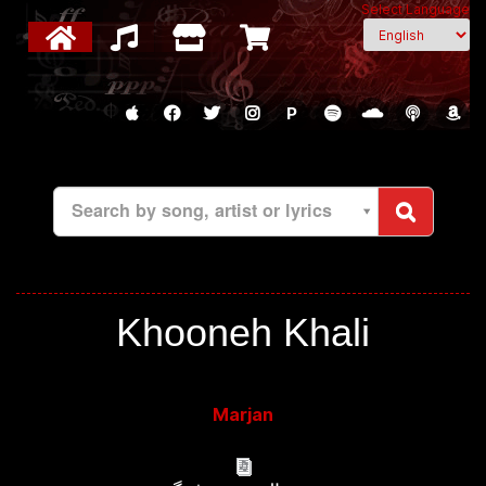
Select Language
P
Search by song, artist or lyrics
Khooneh Khali
Marjan