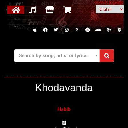
Select Language
P
Search by song, artist or lyrics
Khodavanda
Habib