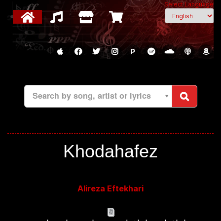
Select Language
P
Search by song, artist or lyrics
Khodahafez
Alireza Eftekhari